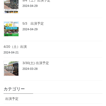
5/4（土）出演予定
2024-04-29
5/3 出演予定
2024-04-29
4/20（土）出演
2024-04-21
3/30(土) 出演予定
2024-03-28
カテゴリー
出演予定