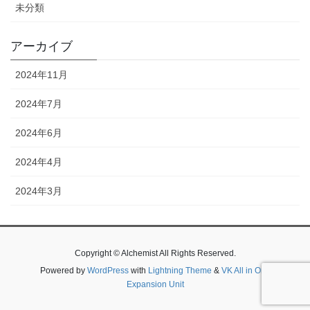
未分類
アーカイブ
2024年11月
2024年7月
2024年6月
2024年4月
2024年3月
Copyright © Alchemist All Rights Reserved.
Powered by
WordPress
with
Lightning Theme
&
VK All in One
Expansion Unit