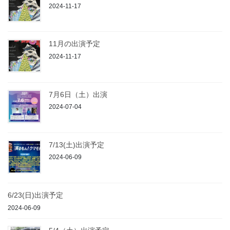
2024-11-17
11月の出演予定
2024-11-17
7月6日（土）出演
2024-07-04
7/13(土)出演予定
2024-06-09
6/23(日)出演予定
2024-06-09