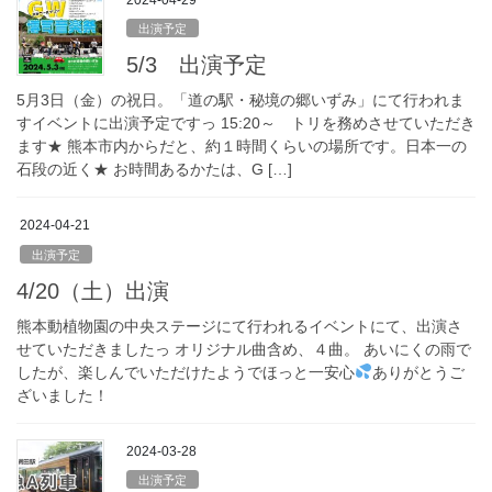
出演予定
5/3 出演予定
5月3日（金）の祝日。「道の駅・秘境の郷いずみ」にて行われま
すイベントに出演予定ですっ 15:20～ トリを務めさせていただき
ます★ 熊本市内からだと、約１時間くらいの場所です。日本一の
石段の近く★ お時間あるかたは、G […]
2024-04-21
出演予定
4/20（土）出演
熊本動植物園の中央ステージにて行われるイベントにて、出演さ
せていただきましたっ オリジナル曲含め、４曲。 あいにくの雨で
したが、楽しんでいただけたようでほっと一安心
ありがとうご
ざいました！
2024-03-28
出演予定