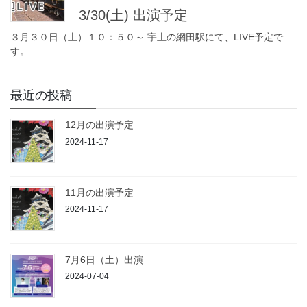
3/30(土) 出演予定
３月３０日（土）１０：５０～ 宇土の網田駅にて、LIVE予定で
す。
最近の投稿
12月の出演予定
2024-11-17
11月の出演予定
2024-11-17
7月6日（土）出演
2024-07-04